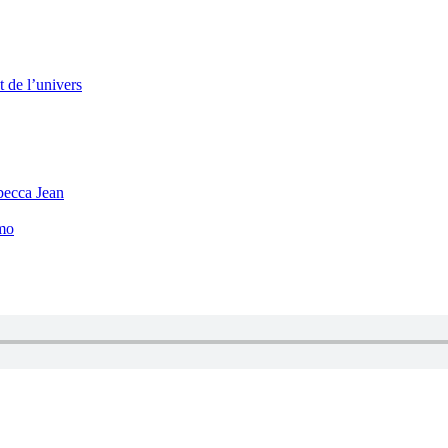
 de l’univers
becca Jean
mo