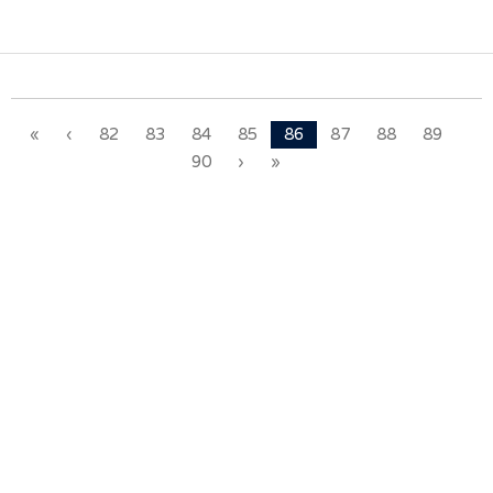
«
‹
82
83
84
85
86
87
88
89
90
›
»
« Notre travail prend tout son sens grâce
aux artistes : des passionnés,
communicateurs d’émotions peignant