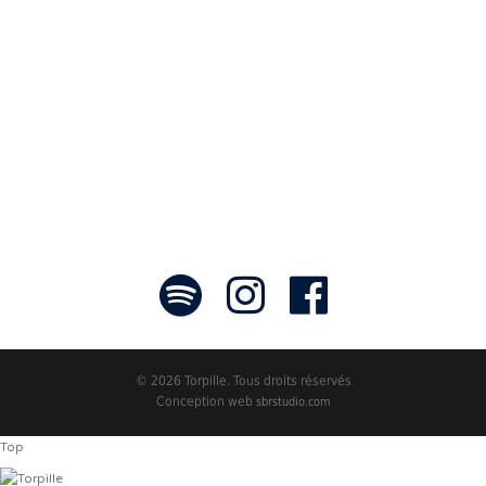
des tableaux sonores qui nous font
voyager. À nous de les exposer et les
faire rayonner! »
- Jean-François Blanchet, président
© 2026 Torpille. Tous droits réservés
Conception web
sbrstudio.com
Top