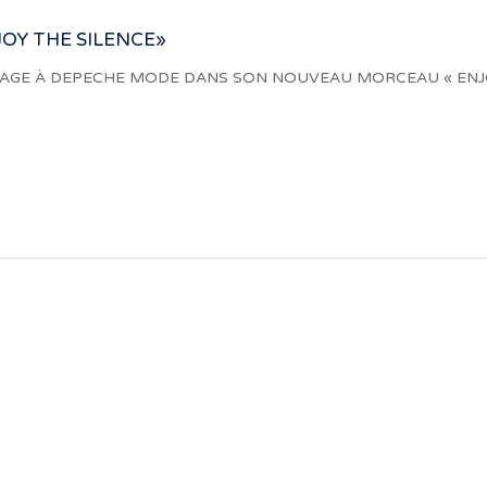
JOY THE SILENCE»
GE À DEPECHE MODE DANS SON NOUVEAU MORCEAU « ENJOY T
e aux artistes : des passionnés, communic
font voyager. À nous de les exposer et les
- Jean-François Blanchet, président