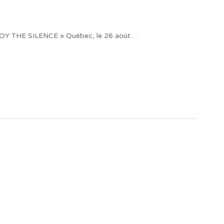
HE SILENCE » Québec, le 26 août…
ateurs d’émotions peignant des tableaux
 faire rayonner! »