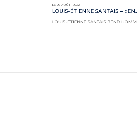
LE 29 AOÛT, 2022
LOUIS-ÉTIENNE SANTAIS – «EN
LOUIS-ÉTIENNE SANTAIS REND HOMMA
Notre travail prend tout son sens grâc
sonores qui nous 