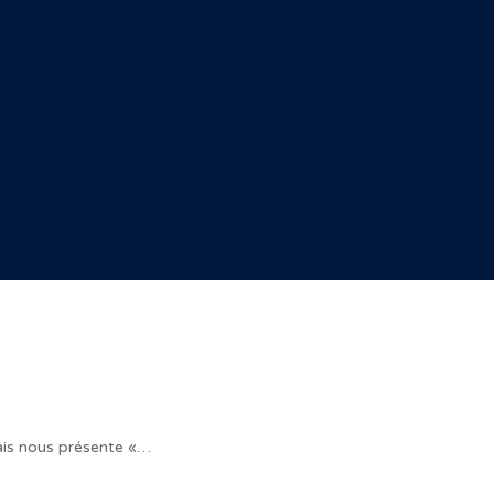
ACCUEIL
ARTISTES
EXTRAITS
NOS PLAYLISTS
COMMUNIQUÉS
NOS SERVICES
À PROPOS
CONTACTS
ais nous présente «…