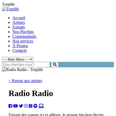
Torpille
Accueil
Artistes
Extraits
Nos Playlists
Communiqués
Nos services
À Propos
Contacts
< Retour aux artistes
Radio Radio
Faisant des vagues ici et ailleurs, le groupe hip-hop électro