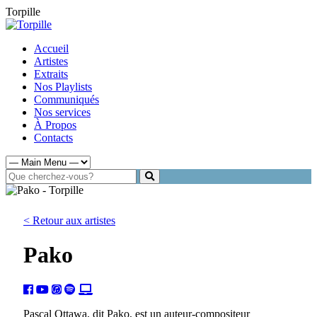
Torpille
Accueil
Artistes
Extraits
Nos Playlists
Communiqués
Nos services
À Propos
Contacts
< Retour aux artistes
Pako
Pascal Ottawa, dit Pako, est un auteur-compositeur