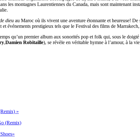
s dans les montagnes Laurentiennes du Canada, mais sont maintenant insta
alie.
 de dieu
au Maroc où ils vivent une aventure étonnante et heureuse! De s
 et événements prestigieux tels que le Festival des films de Marrakech, 
temps qu’un premier album aux sonorités pop et folk qui, sous le doig
ry
,
Damien Robitaille
), se révèle en véritable hymne à l’amour, à la v
(Remix) »
Go (Remix)
 Shoes»