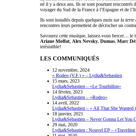
né il y a deux ans. Ils se sont pourtant rencontré
voyager du Sud de la France à l’Espagne et de l’It
Ils sont installés depuis quelques mois sur
la terre
rencontres leurs permettent de décrocher un contrat
Savourez cette musique, laissez-vous bercer… le 
Ariane Moffat
,
Alex Nevsky
,
Dumas
,
Marc Dé
irrésistible!
LES COMMUNIQUÉS
12 novembre, 2024
« Rodeo (V.F.) » – Lydia&Sebastien
15 mars, 2023
Lydia&Sebastien – «Le Tourbillon»
14 février, 2023
Lydia&Sebastien – «Rodeo»
14 avril, 2022
Lydia&Sebastien – « All That She Wanted 
18 janvier, 2021
Lydia&Sebastien – Never Gonna Let You 
29 mai, 2020
Lydia&Sebastien : Nouvel EP – «Traveling
11 mai, 2020