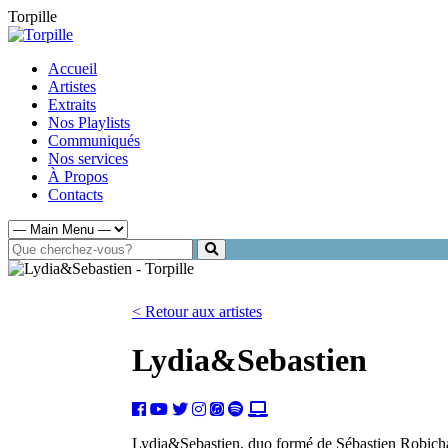
Torpille
Accueil
Artistes
Extraits
Nos Playlists
Communiqués
Nos services
À Propos
Contacts
< Retour aux artistes
Lydia&Sebastien
Lydia&Sebastien, duo formé de Sébastien Robichaud