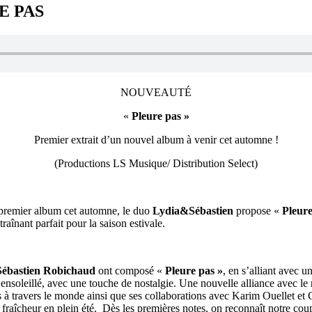
E PAS
NOUVEAUTÉ
«
Pleure pas »
Premier extrait d’un nouvel album à venir cet automne !
(Productions LS Musique/ Distribution Select)
r premier album cet automne, le duo
Lydia&Sébastien
propose «
Pleure
înant parfait pour la saison estivale.
Sé
bastien Robichaud
ont composé «
Pleure pas »
, en s’alliant avec u
ensoleillé, avec une touche de nostalgie. Une nouvelle alliance avec le 
 à travers le monde ainsi que ses collaborations avec Karim Ouellet et 
aîcheur en plein été. Dès les premières notes, on reconnaît notre coupl