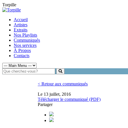
Torpille
Accueil
Artistes
Extraits
Nos Playlists
Communiqués
Nos services
À Propos
Contacts
< Retour aux communiqués
Le 13 juillet, 2016
Télécharger le communiqué (PDF)
Partager