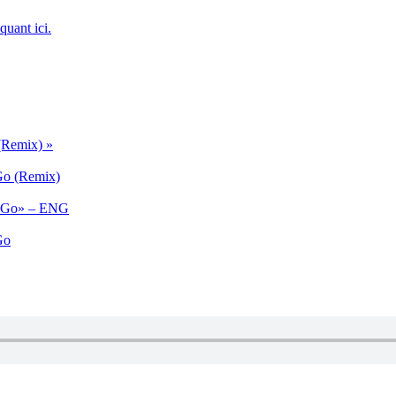
iquant ici.
(Remix) »
Go (Remix)
u Go» – ENG
Go