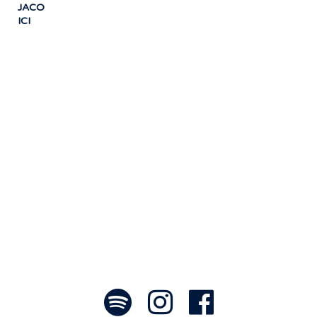
JACO
ICI
« Notre travail prend tout son sens grâce
aux artistes : des passionnés,
communicateurs d’émotions peignant
des tableaux sonores qui nous font
voyager. À nous de les exposer et les
faire rayonner! »
- Jean-François Blanchet, président