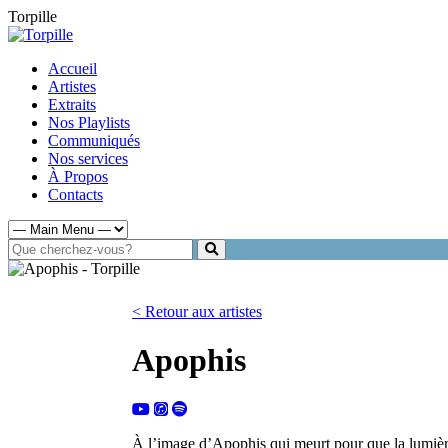
Torpille
Accueil
Artistes
Extraits
Nos Playlists
Communiqués
Nos services
À Propos
Contacts
< Retour aux artistes
Apophis
À l’image d’Apophis qui meurt pour que la lumière 