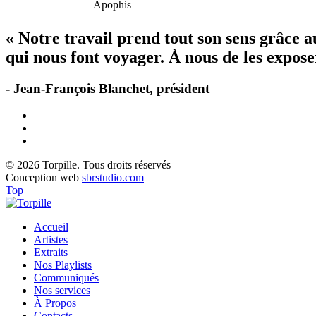
Apophis
« Notre travail prend tout son sens grâce 
qui nous font voyager. À nous de les exposer
- Jean-François Blanchet, président
© 2026 Torpille. Tous droits réservés
Conception web
sbrstudio.com
Top
Accueil
Artistes
Extraits
Nos Playlists
Communiqués
Nos services
À Propos
Contacts