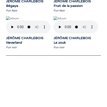
JÉRÔME CHARLEBOIS
JÉRÔME CHARLEBOIS
Bégaye
Fruit de la passion
Fun Noir
Fun Noir
JÉRÔME CHARLEBOIS
JÉRÔME CHARLEBOIS
Neverland
Le zouk
Fun noir
Fun noir
Notre travail prend tout son sens grâce
aux artistes : des passionnés,
communicateurs d’émotions peignant
des tableaux sonores qui nous font
voyager. À nous de les exposer et les
faire rayonner! »