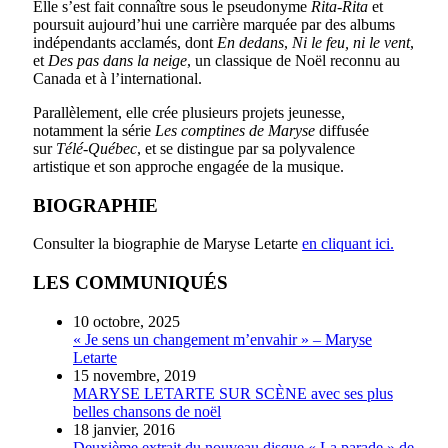
Elle s’est fait connaître sous le pseudonyme
Rita-Rita
et
poursuit aujourd’hui une carrière marquée par des albums
indépendants acclamés, dont
En dedans
,
Ni le feu, ni le vent
,
et
Des pas dans la neige
, un classique de Noël reconnu au
Canada et à l’international.
Parallèlement, elle crée plusieurs projets jeunesse,
notamment la série
Les comptines de Maryse
diffusée
sur
Télé-Québec
, et se distingue par sa polyvalence
artistique et son approche engagée de la musique.
BIOGRAPHIE
Consulter la biographie de Maryse Letarte
en cliquant ici.
LES COMMUNIQUÉS
10 octobre, 2025
« Je sens un changement m’envahir » – Maryse
Letarte
15 novembre, 2019
MARYSE LETARTE SUR SCÈNE avec ses plus
belles chansons de noël
18 janvier, 2016
Deuxième extrait du nouveau disque « La parade » de