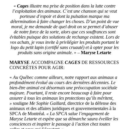
«
Cages
illustre ma prise de position dans la lutte contre
l’exploitation des animaux. C’est une chanson qui se veut
porteuse d’espoir et dont la pulsation marque ma
détermination à faire changer les choses. D’un point de vue
moral, je me demande de quel droit on se permet d’abuser
de notre force de la sorte, alors que ces souffrances sont
évitables puisque des solutions de rechange existent. Lors de
vos achats, je vous invite à privilégier les produits portant le
logo du petit lapin (certifié sans cruauté) et à opter pour les
produits sans origine animale.
» –
Maryse Letarte
MARYSE
ACCOMPAGNE
CAGES
DE RESSOURCES
CONCRÈTES POUR AGIR:
«
Au Québec comme ailleurs, notre rapport aux animaux a
profondément évolué au cours des dernières décennies. Le
bien-être animal est désormais une préoccupation sociétale
majeure. Pourtant, il reste encore beaucoup à faire pour
assurer à tous les animaux les protections qu’ils méritent,
»
souligne
Me Sophie Gaillard
, directrice de la défense des
animaux et des affaires juridiques et gouvernementales à la
SPCA de Montréal.
« La SPCA salue l’engagement de
Maryse Letarte et espère que sa démarche saura éveiller les
consciences et inspirer le passage à l’action chez toutes