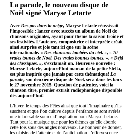
La parade, le nouveau disque de
Noël signé Maryse Letarte
Avec
Des pas dans la neige,
Maryse Letarte
réussissait
l’impossible : lancer avec succès un album de
Noël de
chansons originales, ayant pour thème la saison froide et
ses festivités.
L
’auteure, compositrice et interprète
créait
ainsi surprise et joie
tant ici que sur la scène
internationale.
«
Des chansons tombées du ciel.
», «
10
vraies tounes de Noël. Des vraies bonnes tounes.
»,
«
Déjà
des classiques.
», s’exclamait-on.
Heureuse nouvelle :
Maryse Letarte, aujourd’hui maman de la petite Stella,
est plus inspirée que jamais par cette thématique!
La
parade
,
son deuxième disque de Noël, sera dans les bacs
le 27 novembre 2015. Question de patienter, voici la
chanson-titre, premier extrait radiophonique disponible
dès aujourd’hui!
L’hiver, le temps des Fêtes ainsi que tout l’imaginaire qu’ils
suscitent et que l’on cultive depuis l’enfance se sont avérés
une intarissable source d’inspiration pour Maryse Letarte.
Tant pour la musique que pour les thèmes qu’elle aborde
cette fois sous des angles nouveaux. Le bonheur de donner,
les plaisirs de l’attente et de l’anticipation, l’effervescence