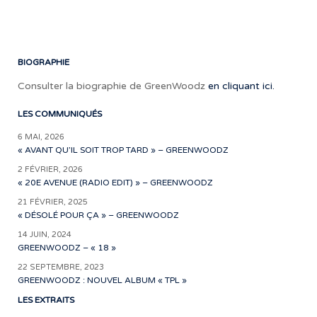
de
son
épo
BIOGRAPHIE
Consulter la biographie de GreenWoodz
en cliquant ici.
LES COMMUNIQUÉS
6 MAI, 2026
« AVANT QU’IL SOIT TROP TARD » – GREENWOODZ
2 FÉVRIER, 2026
« 20E AVENUE (RADIO EDIT) » – GREENWOODZ
21 FÉVRIER, 2025
« DÉSOLÉ POUR ÇA » – GREENWOODZ
14 JUIN, 2024
GREENWOODZ – « 18 »
22 SEPTEMBRE, 2023
GREENWOODZ : NOUVEL ALBUM « TPL »
LES EXTRAITS