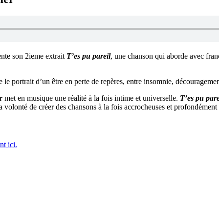
nte son 2ieme extrait
T’es pu pareil
, une chanson qui aborde avec franc
 le portrait d’un être en perte de repères, entre insomnie, découragemen
r
met en musique une réalité à la fois intime et universelle.
T’es pu pare
 la volonté de créer des chansons à la fois accrocheuses et profondémen
nt ici.