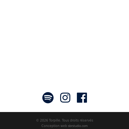
aux artistes : des passionnés,
communicateurs d’émotions peignant
des tableaux sonores qui nous font
voyager. À nous de les exposer et les
faire rayonner! »
- Jean-François Blanchet, président
© 2026 Torpille. Tous droits réservés
Conception web
sbrstudio.com