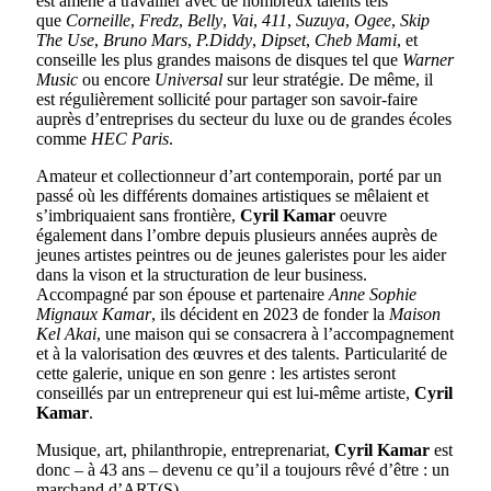
est amené à travailler avec de nombreux talents tels
que
Corneille
,
Fredz
,
Belly
,
Vai
,
411
,
Suzuya
,
Ogee
,
Skip
The Use
,
Bruno Mars
,
P.Diddy
,
Dipset
,
Cheb Mami
, et
conseille les plus grandes maisons de disques tel que
Warner
Music
ou encore
Universal
sur leur stratégie. De même, il
est régulièrement sollicité pour partager son savoir-faire
auprès d’entreprises du secteur du luxe ou de grandes écoles
comme
HEC Paris
.
Amateur et collectionneur d’art contemporain, porté par un
passé où les différents domaines artistiques se mêlaient et
s’imbriquaient sans frontière,
Cyril Kamar
oeuvre
également dans l’ombre depuis plusieurs années auprès de
jeunes artistes peintres ou de jeunes galeristes pour les aider
dans la vison et la structuration de leur business.
Accompagné par son épouse et partenaire
Anne Sophie
Mignaux
Kamar
, ils décident en 2023 de fonder la
Maison
Kel Akai
, une maison qui se consacrera à l’accompagnement
et à la valorisation des œuvres et des talents. Particularité de
cette galerie, unique en son genre : les artistes seront
conseillés par un entrepreneur qui est lui-même artiste,
Cyril
Kamar
.
Musique, art, philanthropie, entreprenariat,
Cyril Kamar
est
donc – à 43 ans – devenu ce qu’il a toujours rêvé d’être : un
marchand d’ART(S).