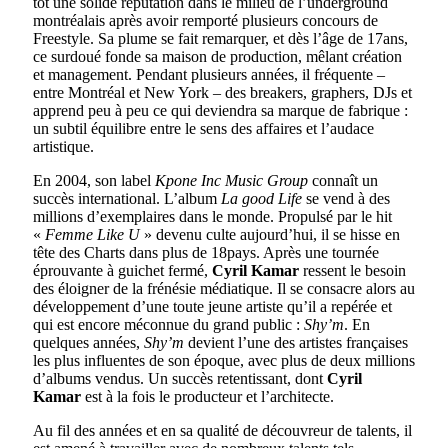
tôt une solide réputation dans le milieu de l’underground
montréalais après avoir remporté plusieurs concours de
Freestyle. Sa plume se fait remarquer, et dès l’âge de 17ans,
ce surdoué fonde sa maison de production, mêlant création
et management. Pendant plusieurs années, il fréquente –
entre Montréal et New York – des breakers, graphers, DJs et
apprend peu à peu ce qui deviendra sa marque de fabrique :
un subtil équilibre entre le sens des affaires et l’audace
artistique.
En 2004, son label
Kpone Inc Music Group
connaît un
succès international. L’album
La good Life
se vend à des
millions d’exemplaires dans le monde. Propulsé par le hit
«
Femme Like U
» devenu culte aujourd’hui, il se hisse en
tête des Charts dans plus de 18pays. Après une tournée
éprouvante à guichet fermé,
Cyril Kamar
ressent le besoin
des éloigner de la frénésie médiatique. Il se consacre alors au
développement d’une toute jeune artiste qu’il a repérée et
qui est encore méconnue du grand public :
Shy’m
. En
quelques années,
Shy’m
devient l’une des artistes françaises
les plus influentes de son époque, avec plus de deux millions
d’albums vendus. Un succès retentissant, dont
Cyril
Kamar
est à la fois le producteur et l’architecte.
Au fil des années et en sa qualité de découvreur de talents, il