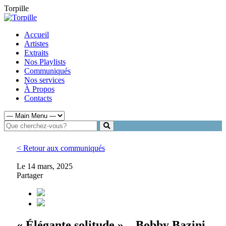
Torpille
Accueil
Artistes
Extraits
Nos Playlists
Communiqués
Nos services
À Propos
Contacts
< Retour aux communiqués
Le 14 mars, 2025
Partager
« Élégante solitude » – Bobby Bazini