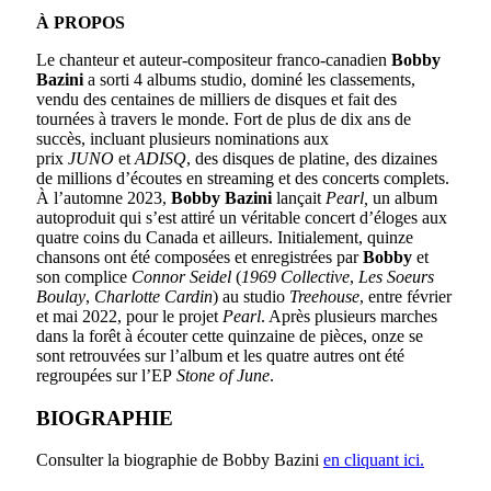
À PROPOS
Le chanteur et auteur-compositeur franco-canadien
Bobby
Bazini
a sorti 4 albums studio, dominé les classements,
vendu des centaines de milliers de disques et fait des
tournées à travers le monde. Fort de plus de dix ans de
succès, incluant plusieurs nominations aux
prix
JUNO
et
ADISQ
, des disques de platine, des dizaines
de millions d’écoutes en streaming et des concerts complets.
À l’automne 2023,
Bobby Bazini
lançait
Pearl,
un album
autoproduit qui s’est attiré un véritable concert d’éloges aux
quatre coins du Canada et ailleurs. Initialement, quinze
chansons ont été composées et enregistrées par
Bobby
et
son complice
Connor Seidel
(
1969 Collective
,
Les Soeurs
Boulay
,
Charlotte Cardin
) au studio
Treehouse
, entre février
et mai 2022, pour le projet
Pearl
. Après plusieurs marches
dans la forêt à écouter cette quinzaine de pièces, onze se
sont retrouvées sur l’album et les quatre autres ont été
regroupées sur l’EP
Stone of June
.
BIOGRAPHIE
Consulter la biographie de Bobby Bazini
en cliquant ici.