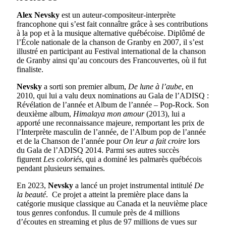
Alex Nevsky
est un auteur-compositeur-interprète
francophone qui s’est fait connaître grâce à ses contributions
à la pop et à la musique alternative québécoise. Diplômé de
l’École nationale de la chanson de Granby en 2007, il s’est
illustré en participant au Festival international de la chanson
de Granby ainsi qu’au concours des Francouvertes, où il fut
finaliste.
Nevsky
a sorti son premier album,
De lune à l’aube
, en
2010, qui lui a valu deux nominations au Gala de l’ADISQ :
Révélation de l’année et Album de l’année – Pop-Rock. Son
deuxième album,
Himalaya mon amour
(2013), lui a
apporté une reconnaissance majeure, remportant les prix de
l’Interprète masculin de l’année, de l’Album pop de l’année
et de la Chanson de l’année pour
On leur a fait croire
lors
du Gala de l’ADISQ 2014. Parmi ses autres succès
figurent
Les coloriés
, qui a dominé les palmarès québécois
pendant plusieurs semaines.
En 2023,
Nevsky
a lancé un projet instrumental intitulé
De
la beauté
. Ce projet a atteint la première place dans la
catégorie musique classique au Canada et la neuvième place
tous genres confondus. Il cumule près de 4 millions
d’écoutes en streaming et plus de 97 millions de vues sur