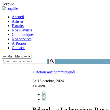
Torpille
Accueil
Artistes
Extraits
Nos Playlists
Communiqués
Nos services
À Propos
Contacts
< Retour aux communiqués
Le 15 octobre, 2024
Partager
Béland – « Le bon vieux Dan »