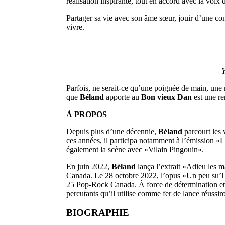
réalisation inspirante, tout en accord avec la voix
Partager sa vie avec son âme sœur, jouir d’une co
vivre.
Y
Parfois, ne serait-ce qu’une poignée de main, une 
que
Béland
apporte au
Bon vieux Dan
est une re
À PROPOS
Depuis plus d’une décennie,
Béland
parcourt les 
ces années, il participa notamment à l’émission «L’
également la scène avec «Vilain Pingouin».
En juin 2022,
Béland
lança l’extrait «Adieu les 
Canada. Le 28 octobre 2022, l’opus «Un peu su’l f
25 Pop-Rock Canada. À force de détermination et 
percutants qu’il utilise comme fer de lance réussir
BIOGRAPHIE