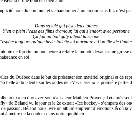
 de Béland d’une douceur bien à lui.
mplicité hors du commun et s’abandonner à un amour sans fin, n’est pa
Dans sa télé qui pèse deux tonnes
Y’en a plein l’cass des films d’amour, lui qui s’endort avec personne
Ça fait un bail qu’y attend la sienne
’espère toujours qu’une belle Juliette lui murmure à l’oreille «je t’aim
minute de fou rire ou une heure à refaire le monde devant «une grosse 
naissance en soi!
villes du Québec dans le but de présenter son matériel original et de re
Échelle à du talent» sur les ondes de «V», il assura la première partie d
malheureux» en duo avec son réalisateur Mathieu Provençal et après seu
ly» de Béland vu le jour et le 2e extrait «Ice hockey» s’empara des ond
de passion, Béland nous livre un album empreint d’émotions là où la vé
ont à mettre de la couleur dans notre quotidien.