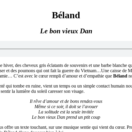
Béland
Le bon vieux Dan
hiver, des cheveux gris éclatants de souvenirs et une barbe blanche q
alser et des poumons qui ont fait la guerre du Vietnam…Une caisse de M
d’amie… C’est avec le cœur rempli d’amour et d’empathie que
Béland
no
nté qui tombe en ruine, vient un temps ou un simple contact humain nous 
sentir la lumière du soleil caresser son visage.
Il rêve d’amour et de bons rendez-vous
Même si ce soir, il doit se l’avouer
La solitude est la seule invitée
Le bon vieux Dan prend un ptit coup
s offre un texte touchant, sur une musique sentie qui vient du cœur. P