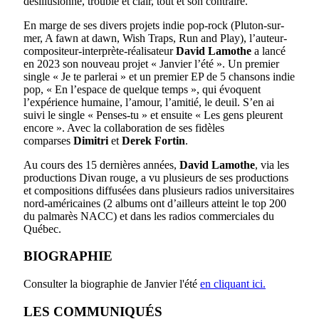
désillusionné, trouble et clair, tout et son contraire.
En marge de ses divers projets indie pop-rock (Pluton-sur-
mer, A fawn at dawn, Wish Traps, Run and Play), l’auteur-
compositeur-interprète-réalisateur
David Lamothe
a lancé
en 2023 son nouveau projet « Janvier l’été ». Un premier
single « Je te parlerai » et un premier EP de 5 chansons indie
pop, « En l’espace de quelque temps », qui évoquent
l’expérience humaine, l’amour, l’amitié, le deuil. S’en ai
suivi le single « Penses-tu » et ensuite « Les gens pleurent
encore ». Avec la collaboration de ses fidèles
comparses
Dimitri
et
Derek Fortin
.
Au cours des 15 dernières années,
David Lamothe
, via les
productions Divan rouge, a vu plusieurs de ses productions
et compositions diffusées dans plusieurs radios universitaires
nord-américaines (2 albums ont d’ailleurs atteint le top 200
du palmarès NACC) et dans les radios commerciales du
Québec.
BIOGRAPHIE
Consulter la biographie de Janvier l'été
en cliquant ici.
LES COMMUNIQUÉS