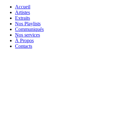
Accueil
Artistes
Extraits
Nos Playlists
Communiqués
Nos services
À Propos
Contacts