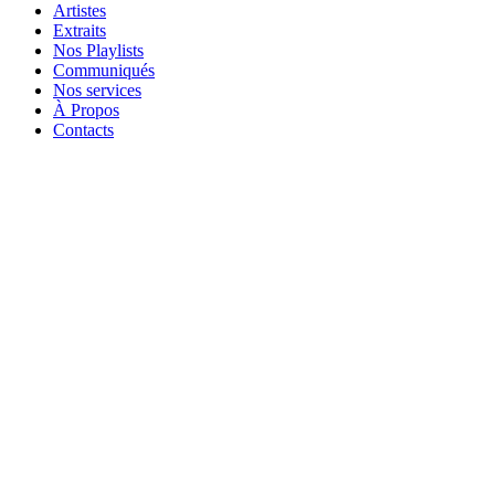
Artistes
Extraits
Nos Playlists
Communiqués
Nos services
À Propos
Contacts