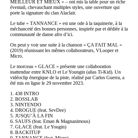
MEILLEUR ET MIEUX » – ont mis la table pour un riche
éventail, chevauchant multiples styles, une ouverture qui
porte la signature du clan Alaclair.
Le tube « TANNANCE » est une ode à la taquinerie, à la
méchanceté des bonnes personnes, inspirée par et dédiée à la
communauté de danse afro d’ici.
On peut y voir une suite à la chanson « ÇA FAIT MAL »
(2019) réunissant les mêmes collaborateurs, VLooper et
Micro.
Le morceau « GLACE » présente une collaboration
inattendue entre KNLO et Le Youngin (alias Ti-Kid). Un
vidéoclip énergique de la piste, réalisé par Carlos Guerra, a
été mis en ligne le 29 novembre 2023.
1. 438 INTRO
2. BOSSLAB
3. NINTENDO
4. DROGUE (feat. SevDee)
5. JUSQU’À LA FIN
6. SAUFS (feat. Eman & Magnanimous)
7. GLACE (feat. Le Yougin)
8. BACKITUP
9. TANNANCE (feat. Micro)