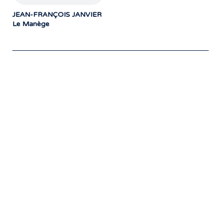
JEAN-FRANÇOIS JANVIER
Le Manège
Notre travail prend tout son sens grâce
aux artistes : des passionnés,
communicateurs d’émotions peignant
des tableaux sonores qui nous font
voyager. À nous de les exposer et les
faire rayonner! »
- Jean-François Blanchet, président