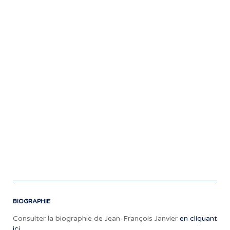
le
futu
il
a
tou
un
uni
à
nou
fair
déc
et
ce
n’es
qu’
déb
BIOGRAPHIE
Consulter la biographie de Jean-François Janvier
en cliquant
ici.