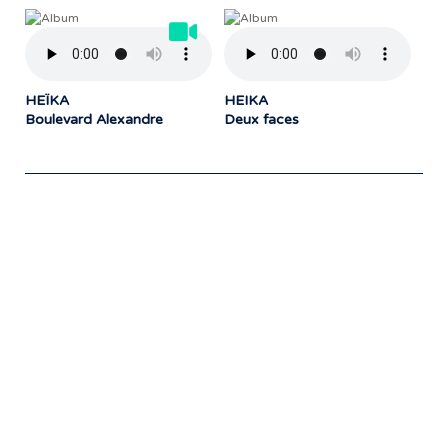
HEÏKA
HEIKA
Boulevard Alexandre
Deux faces
Notre travail prend tout son sens grâce
aux artistes : des passionnés,
communicateurs d’émotions peignant
des tableaux sonores qui nous font
voyager. À nous de les exposer et les
faire rayonner! »
- Jean-François Blanchet, président