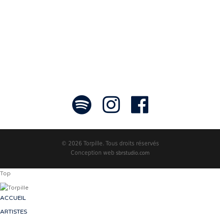
faire rayonner! »
- Jean-François Blanchet, président
© 2026 Torpille. Tous droits réservés
Conception web
sbrstudio.com
Top
ACCUEIL
ARTISTES