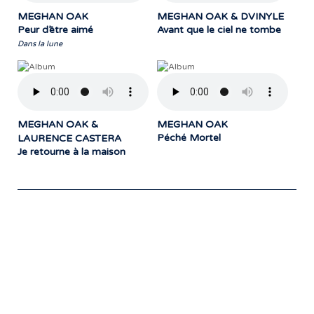
MEGHAN OAK
MEGHAN OAK & DVINYLE
Peur d’être aimé
Avant que le ciel ne tombe
Dans la lune
MEGHAN OAK &
MEGHAN OAK
Péché Mortel
LAURENCE CASTERA
Je retourne à la maison
Notre travail prend tout son sens grâce
aux artistes : des passionnés,
communicateurs d’émotions peignant
des tableaux sonores qui nous font
voyager. À nous de les exposer et les