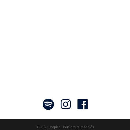
Notre travail prend tout son sens grâce
aux artistes : des passionnés,
communicateurs d’émotions peignant
des tableaux sonores qui nous font
voyager. À nous de les exposer et les
faire rayonner! »
- Jean-François Blanchet, président
© 2026 Torpille. Tous droits réservés