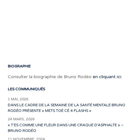
roc
qui
fer
tap
du
pie
les
plu
rét
BIOGRAPHIE
Consulter la biographie de Bruno Rodéo
en cliquant ici.
LES COMMUNIQUÉS
1 MAI, 2026
DANS LE CADRE DE LA SEMAINE DE LA SANTÉ MENTALE BRUNO
RODÉO PRÉSENTE « METS TOÉ CÉ 4 FLASHS »
24 MARS, 2026
« T’ES COMME UNE FLEUR DANS UNE CRAQUE D’ASPHALTE » –
BRUNO RODÉO
11 NOVEMBRE, 2024