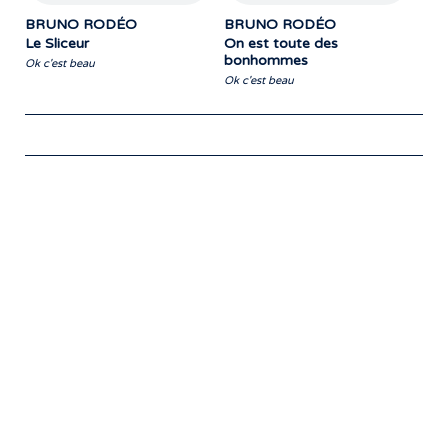
BRUNO RODÉO
BRUNO RODÉO
Le Sliceur
On est toute des
bonhommes
Ok c'est beau
Ok c'est beau
Notre travail prend tout son sens grâce
aux artistes : des passionnés,
communicateurs d’émotions peignant
des tableaux sonores qui nous font
voyager. À nous de les exposer et les
faire rayonner! »
- Jean-François Blanchet, président