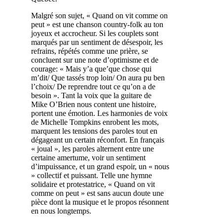
Malgré son sujet, « Quand on vit comme on
peut » est une chanson country-folk au ton
joyeux et accrocheur. Si les couplets sont
marqués par un sentiment de désespoir, les
refrains, répétés comme une prière, se
concluent sur une note d’optimisme et de
courage: « Mais y’a que’que chose qui
m’dit/ Que tassés trop loin/ On aura pu ben
l’choix/ De reprendre tout ce qu’on a de
besoin ». Tant la voix que la guitare de
Mike O’Brien nous content une histoire,
portent une émotion. Les harmonies de voix
de Michelle Tompkins enrobent les mots,
marquent les tensions des paroles tout en
dégageant un certain réconfort. En français
« joual », les paroles alternent entre une
certaine amertume, voir un sentiment
d’impuissance, et un grand espoir, un « nous
» collectif et puissant. Telle une hymne
solidaire et protestatrice, « Quand on vit
comme on peut » est sans aucun doute une
pièce dont la musique et le propos résonnent
en nous longtemps.