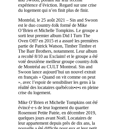
expérience d’éviction. Regard sur une crise
du logement qui n’en finit plus de finir.
Montréal, le 25 août 2021 – Sin and Swoon
est le duo country-folk formé de Mike
O’Brien et Michelle Tompkins. Le groupe a
sorti leur premier album Did I Turn The
Oven Off? en 2015 et a assuré les premières
partie de Patrick Watson, Timber Timbre et
The Barr Brothers, notamment. Leur album
a recolté 8/10 au Exclaim! et le groupe a été
voté deuxième meilleur groupe country-folk
de Montréal au CULT Montreal. Sin and
Swoon lance aujourd’hui un nouvel extrait
en français « Quand on vit comme on peut
», avec l’espoir de sensibiliser les gens à la
réalité des locataires québécois•e•s en pleine
crise du logement.
Mike O’Brien et Michelle Tompkins ont été
évincé·e·s de leur logement du quartier
Rosemont Petite Patrie, en décembre 2019,
quelques jours avant Noël. Locataires de
leur appartement depuis près de dix ans, la
nouvelle a été difficile pour eux et leur petit