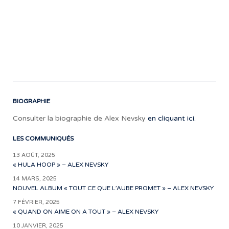
joa
|
+1
51
46
86
BIOGRAPHIE
Consulter la biographie de Alex Nevsky
en cliquant ici.
LES COMMUNIQUÉS
13 AOÛT, 2025
« HULA HOOP » – ALEX NEVSKY
14 MARS, 2025
NOUVEL ALBUM « TOUT CE QUE L’AUBE PROMET » – ALEX NEVSKY
7 FÉVRIER, 2025
« QUAND ON AIME ON A TOUT » – ALEX NEVSKY
10 JANVIER, 2025