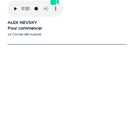
ALEX NEVSKY
Pour commencer
La Course des tuques
Notre travail prend tout son sens grâce
aux artistes : des passionnés,
communicateurs d’émotions peignant
des tableaux sonores qui nous font
voyager. À nous de les exposer et les
faire rayonner! »
- Jean-François Blanchet, président