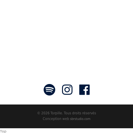
communicateurs d’émotions peignant
des tableaux sonores qui nous font
voyager. À nous de les exposer et les
faire rayonner! »
- Jean-François Blanchet, président
© 2026 Torpille. Tous droits réservés
Conception web
sbrstudio.com
Top