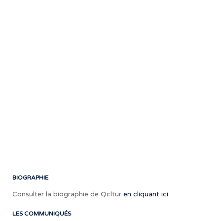
fra
!
Sou
:
Dis
7iè
Ciel
Inf
:
Si
/
Pat
BIOGRAPHIE
Consulter la biographie de Qcltur
en cliquant ici.
LES COMMUNIQUÉS