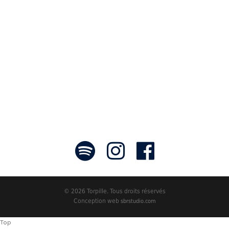
communicateurs d’émotions peignant
des tableaux sonores qui nous font
voyager. À nous de les exposer et les
faire rayonner! »
- Jean-François Blanchet, président
© 2026 Torpille. Tous droits réservés
Conception web
sbrstudio.com
Top