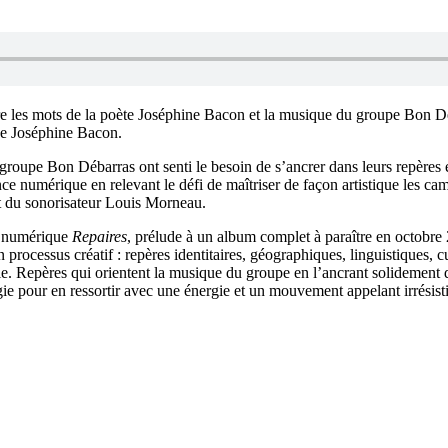
re les mots de la poète Joséphine Bacon et la musique du groupe Bon Déb
 de Joséphine Bacon.
roupe Bon Débarras ont senti le besoin de s’ancrer dans leurs repères 
nce numérique en relevant le défi de maîtriser de façon artistique les camé
et du sonorisateur Louis Morneau.
m numérique
Repaires
, prélude à un album complet à paraître en octobre 
ocessus créatif : repères identitaires, géographiques, linguistiques, cult
e. Repères qui orientent la musique du groupe en l’ancrant solidement da
gie pour en ressortir avec une énergie et un mouvement appelant irrésist