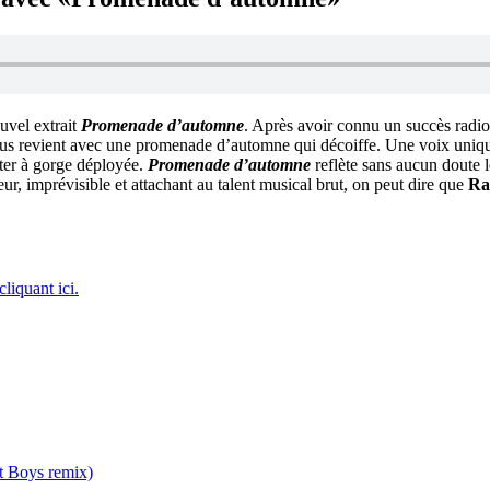
ouvel extrait
Promenade d’automne
. Après avoir connu un succès radi
 nous revient avec une promenade d’automne qui décoiffe. Une voix uniqu
ter à gorge déployée.
Promenade d’automne
reflète sans aucun doute le 
, imprévisible et attachant au talent musical brut, on peut dire que
Ra
cliquant ici.
t Boys remix)