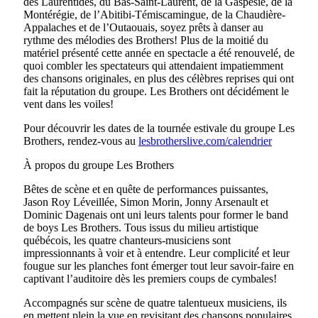
des Laurentides, du Bas-Saint-Laurent, de la Gaspésie, de la
Montérégie, de l’Abitibi-Témiscamingue, de la Chaudière-
Appalaches et de l’Outaouais, soyez prêts à danser au
rythme des mélodies des Brothers! Plus de la moitié du
matériel présenté cette année en spectacle a été renouvelé, de
quoi combler les spectateurs qui attendaient impatiemment
des chansons originales, en plus des célèbres reprises qui ont
fait la réputation du groupe. Les Brothers ont décidément le
vent dans les voiles!
Pour découvrir les dates de la tournée estivale du groupe Les
Brothers, rendez-vous au
lesbrotherslive.com/calendrier
À propos du groupe Les Brothers
Bêtes de scène et en quête de performances puissantes,
Jason Roy Léveillée, Simon Morin, Jonny Arsenault et
Dominic Dagenais ont uni leurs talents pour former le band
de boys Les Brothers. Tous issus du milieu artistique
québécois, les quatre chanteurs-musiciens sont
impressionnants à voir et à entendre. Leur complicité́ et leur
fougue sur les planches font émerger tout leur savoir-faire en
captivant l’auditoire dès les premiers coups de cymbales!
Accompagnés sur scène de quatre talentueux musiciens, ils
en mettent plein la vue en revisitant des chansons populaires