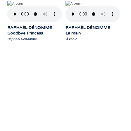
RAPHAËL DÉNOMMÉ
RAPHAËL DÉNOMMÉ
Goodbye Princess
La main
Raphaël Dénommé
À venir
Notre travail prend tout son sens grâce
aux artistes : des passionnés,
communicateurs d’émotions peignant
des tableaux sonores qui nous font
voyager. À nous de les exposer et les
faire rayonner! »
- Jean-François Blanchet, président