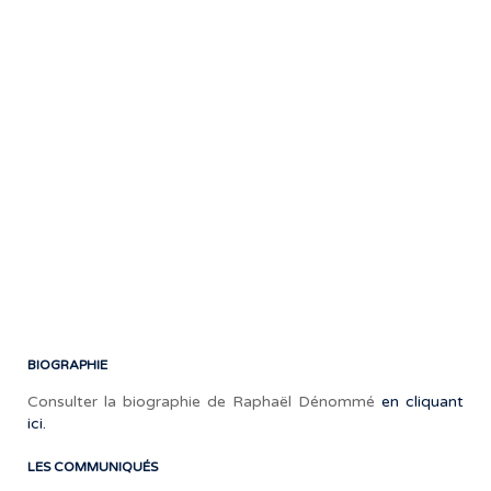
a
aus
ass
les
pre
par
de
plu
arti
don
Ste
Hill,
He
et
Cana
BIOGRAPHIE
Consulter la biographie de Raphaël Dénommé
en cliquant
ici.
LES COMMUNIQUÉS