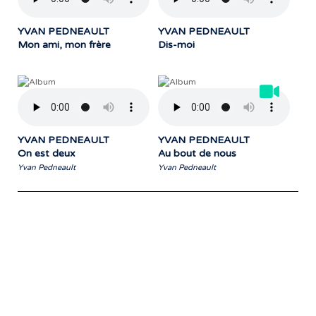
YVAN PEDNEAULT
YVAN PEDNEAULT
Mon ami, mon frère
Dis-moi
YVAN PEDNEAULT
YVAN PEDNEAULT
On est deux
Au bout de nous
Yvan Pedneault
Yvan Pedneault
Notre travail prend tout son sens grâce
aux artistes : des passionnés,
communicateurs d’émotions peignant
des tableaux sonores qui nous font
voyager. À nous de les exposer et les