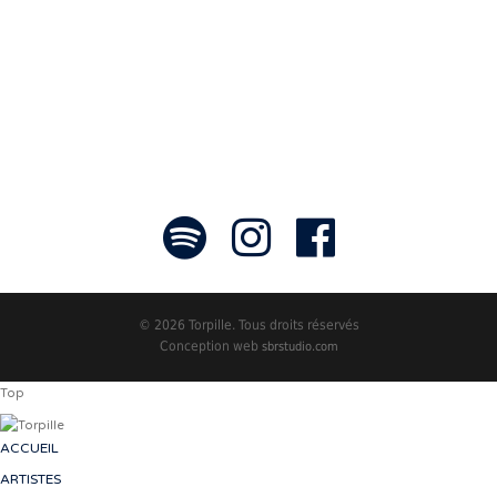
faire rayonner! »
- Jean-François Blanchet, président
© 2026 Torpille. Tous droits réservés
Conception web
sbrstudio.com
Top
ACCUEIL
ARTISTES