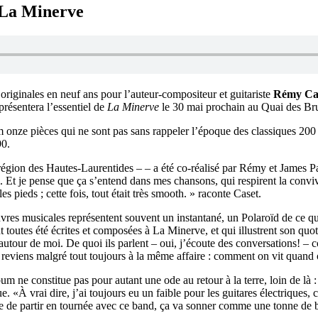
 La Minerve
iginales en neuf ans pour l’auteur-compositeur et guitariste
Rémy Ca
résentera l’essentiel de
La Minerve
le 30 mai prochain au Quai des Br
m onze pièces qui ne sont pas sans rappeler l’époque des classiques 200
90.
égion des Hautes-Laurentides – – a été co-réalisé par Rémy et James Pa
 Et je pense que ça s’entend dans mes chansons, qui respirent la convivi
 les pieds ; cette fois, tout était très smooth. » raconte Caset.
uvres musicales représentent souvent un instantané, un Polaroïd de ce qu
t toutes été écrites et composées à La Minerve, et qui illustrent son quo
s autour de moi. De quoi ils parlent – oui, j’écoute des conversations! – 
 reviens malgré tout toujours à la même affaire : comment on vit quand o
m ne constitue pas pour autant une ode au retour à la terre, loin de là :
ue. «À vrai dire, j’ai toujours eu un faible pour les guitares électriques, 
hâte de partir en tournée avec ce band, ça va sonner comme une tonne de 