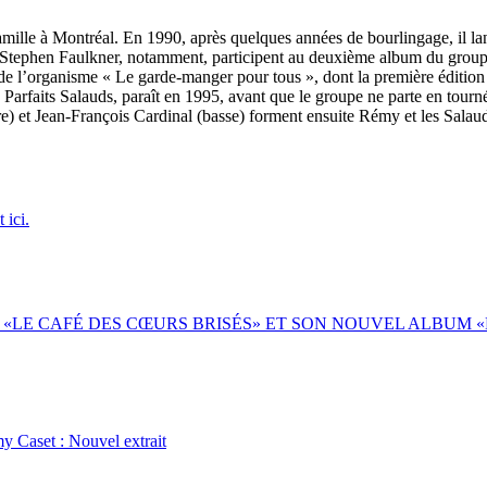
ille à Montréal. En 1990, après quelques années de bourlingage, il la
Stephen Faulkner, notamment, participent au deuxième album du groupe,
e de l’organisme « Le garde-manger pour tous », dont la première éditi
Parfaits Salauds, paraît en 1995, avant que le groupe ne parte en tourn
e) et Jean-François Cardinal (basse) forment ensuite Rémy et les Salaud
 ici.
 «LE CAFÉ DES CŒURS BRISÉS» ET SON NOUVEL ALBUM 
y Caset : Nouvel extrait