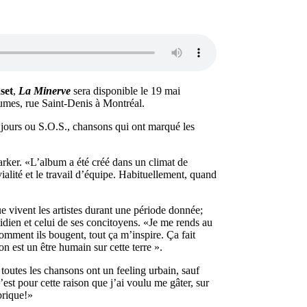
set
,
La Minerve
sera disponible le 19 mai
umes, rue Saint-Denis à Montréal.
 jours ou S.O.S., chansons qui ont marqué les
rker. «L’album a été créé dans un climat de
alité et le travail d’équipe. Habituellement, quand
e vivent les artistes durant une période donnée;
tidien et celui de ses concitoyens. «Je me rends au
comment ils bougent, tout ça m’inspire. Ça fait
n est un être humain sur cette terre ».
 toutes les chansons ont un feeling urbain, sauf
c’est pour cette raison que j’ai voulu me gâter, sur
brique!»