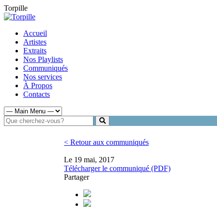
Torpille
Accueil
Artistes
Extraits
Nos Playlists
Communiqués
Nos services
À Propos
Contacts
< Retour aux communiqués
Le 19 mai, 2017
Télécharger le communiqué (PDF)
Partager