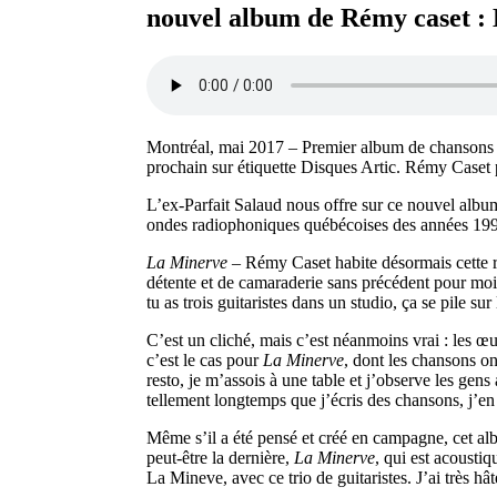
nouvel album de Rémy caset :
Montréal, mai 2017 – Premier album de chansons or
prochain sur étiquette Disques Artic. Rémy Caset p
L’ex-Parfait Salaud nous offre sur ce nouvel albu
ondes radiophoniques québécoises des années 19
La Minerve
– Rémy Caset habite désormais cette r
détente et de camaraderie sans précédent pour moi.
tu as trois guitaristes dans un studio, ça se pile sur
C’est un cliché, mais c’est néanmoins vrai : les œ
c’est le cas pour
La Minerve
, dont les chansons on
resto, je m’assois à une table et j’observe les gen
tellement longtemps que j’écris des chansons, j’en
Même s’il a été pensé et créé en campagne, cet albu
peut-être la dernière,
La Minerve
, qui est acoustiq
La Mineve, avec ce trio de guitaristes. J’ai très 