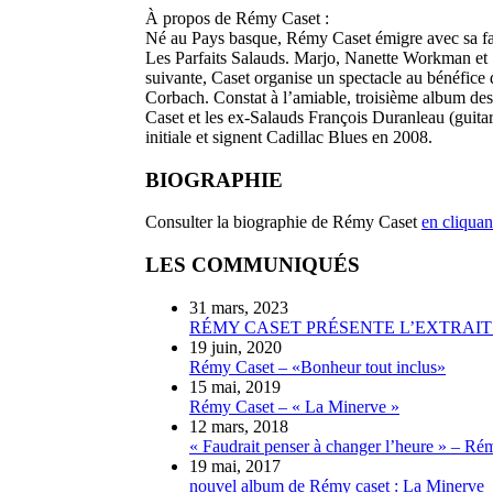
À propos de Rémy Caset :
Né au Pays basque, Rémy Caset émigre avec sa fam
Les Parfaits Salauds. Marjo, Nanette Workman et 
suivante, Caset organise un spectacle au bénéfic
Corbach. Constat à l’amiable, troisième album des 
Caset et les ex-Salauds François Duranleau (guitar
initiale et signent Cadillac Blues en 2008.
BIOGRAPHIE
Consulter la biographie de Rémy Caset
en cliquant
LES COMMUNIQUÉS
31 mars, 2023
RÉMY CASET PRÉSENTE L’EXTRAIT
19 juin, 2020
Rémy Caset – «Bonheur tout inclus»
15 mai, 2019
Rémy Caset – « La Minerve »
12 mars, 2018
« Faudrait penser à changer l’heure » – Rém
19 mai, 2017
nouvel album de Rémy caset : La Minerve