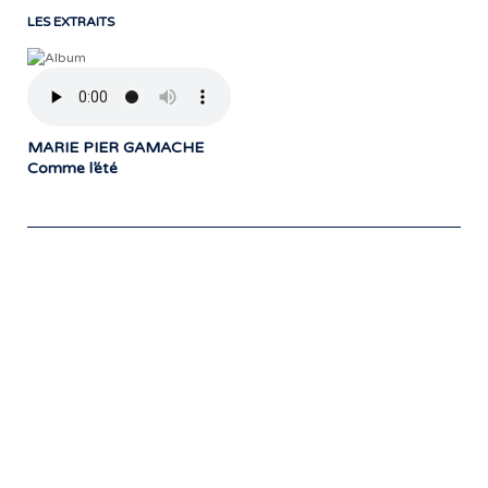
LES EXTRAITS
MARIE PIER GAMACHE
Comme l’été
Notre travail prend tout son sens grâce
aux artistes : des passionnés,
communicateurs d’émotions peignant
des tableaux sonores qui nous font
voyager. À nous de les exposer et les
faire rayonner! »
- Jean-François Blanchet, président