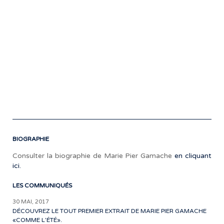
les
pro
mo
Pou
plu
d’i
mar
BIOGRAPHIE
Consulter la biographie de Marie Pier Gamache
en cliquant
ici.
LES COMMUNIQUÉS
30 MAI, 2017
DÉCOUVREZ LE TOUT PREMIER EXTRAIT DE MARIE PIER GAMACHE
«COMME L’ÉTÉ».