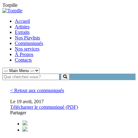
Torpille
Accueil
Artistes
Extraits
Nos Playlists
Communiqués
Nos services
À Propos
Contacts
< Retour aux communiqués
Le 19 avril, 2017
Télécharger le communiqué (PDF)
Partager