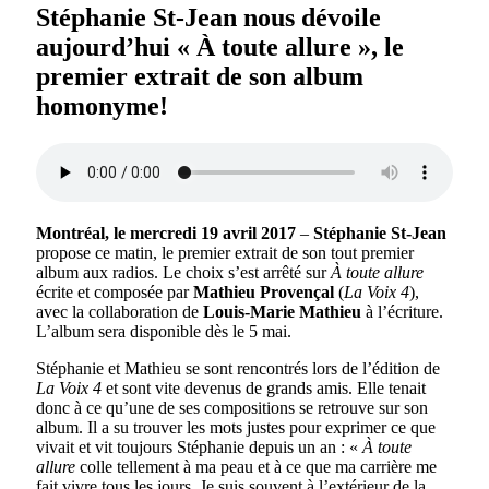
Stéphanie St-Jean nous dévoile
aujourd’hui « À toute allure », le
premier extrait de son album
homonyme!
Montréal, le mercredi 19 avril 2017
–
Stéphanie St-Jean
propose ce matin, le premier extrait de son tout premier
album aux radios. Le choix s’est arrêté sur
À toute allure
écrite et composée par
Mathieu Provençal
(
La Voix 4
),
avec la collaboration de
Louis-Marie Mathieu
à l’écriture.
L’album sera disponible dès le 5 mai.
Stéphanie et Mathieu se sont rencontrés lors de l’édition de
La Voix
4
et sont vite devenus de grands amis. Elle tenait
donc à ce qu’une de ses compositions se retrouve sur son
album. Il a su trouver les mots justes pour exprimer ce que
vivait et vit toujours Stéphanie depuis un an : «
À toute
allure
colle tellement à ma peau et à ce que ma carrière me
fait vivre tous les jours. Je suis souvent à l’extérieur de la