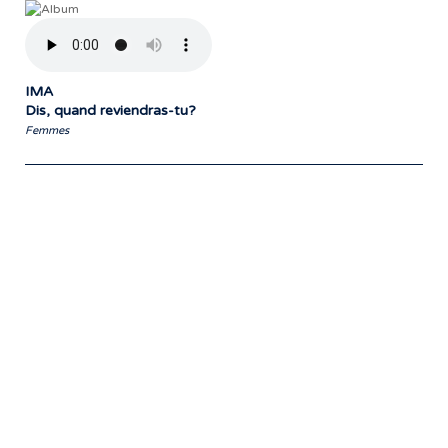
IMA
Dis, quand reviendras-tu?
Femmes
Notre travail prend tout son sens grâce
aux artistes : des passionnés,
communicateurs d’émotions peignant
des tableaux sonores qui nous font
voyager. À nous de les exposer et les
faire rayonner! »
- Jean-François Blanchet, président