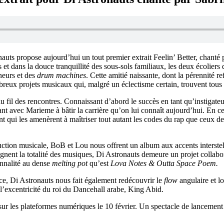
nauts propose aujourd’hui un tout premier extrait Feelin’ Better, chan
 et dans la douce tranquillité des sous-sols familiaux, les deux écolie
neurs et des
drum machines
. Cette amitié naissante, dont la pérennité r
mbreux projets musicaux qui, malgré un éclectisme certain, trouvent tous l
 au fil des rencontres. Connaissant d’abord le succès en tant qu’instigat
rant avec Marieme à bâtir la carrière qu’on lui connaît aujourd’hui. En 
 qui les amenèrent à maîtriser tout autant les codes du rap que ceux de
uction musicale, BoB et Lou nous offrent un album aux accents interstel
gnent la totalité des musiques, Di Astronauts demeure un projet collabora
onnalité au dense
melting pot
qu’est
Lova Notes & Outta Space Poem.
ce, Di Astronauts nous fait également redécouvrir le
flow
angulaire et l
l’excentricité du roi du Dancehall arabe, King Abid.
 sur les plateformes numériques le 10 février. Un spectacle de lancemen