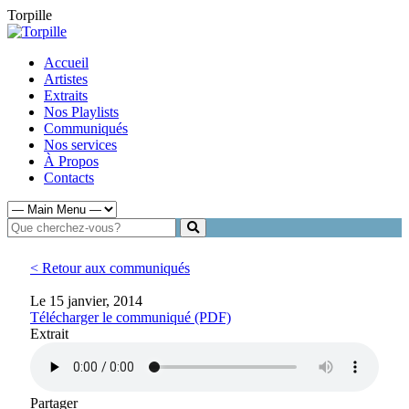
Torpille
Accueil
Artistes
Extraits
Nos Playlists
Communiqués
Nos services
À Propos
Contacts
< Retour aux communiqués
Le 15 janvier, 2014
Télécharger le communiqué (PDF)
Extrait
Partager