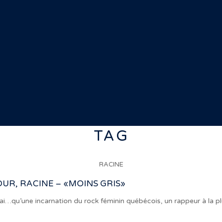
TAG
RACINE
UR, RACINE – «MOINS GRIS»
vrai…qu’une incarnation du rock féminin québécois, un rappeur à la