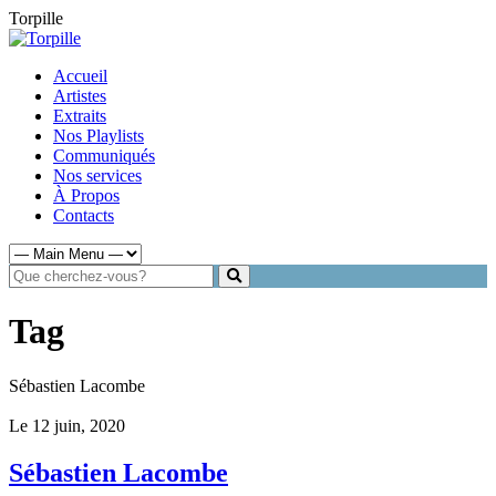
Torpille
Accueil
Artistes
Extraits
Nos Playlists
Communiqués
Nos services
À Propos
Contacts
Tag
Sébastien Lacombe
Le 12 juin, 2020
Sébastien Lacombe