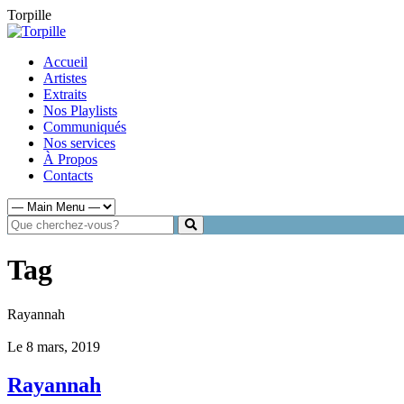
Torpille
Accueil
Artistes
Extraits
Nos Playlists
Communiqués
Nos services
À Propos
Contacts
Tag
Rayannah
Le 8 mars, 2019
Rayannah