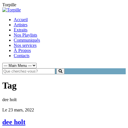
Torpille
Accueil
Artistes
Extraits
Nos Playlists
Communiqués
Nos services
À Propos
Contacts
Tag
dee holt
Le 23 mars, 2022
dee holt