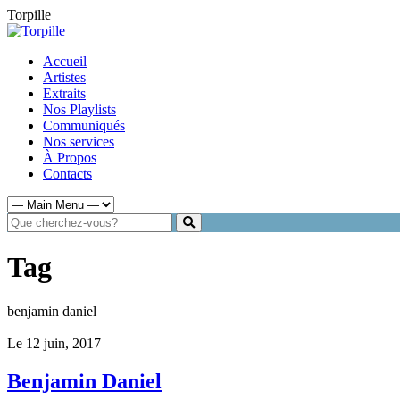
Torpille
Accueil
Artistes
Extraits
Nos Playlists
Communiqués
Nos services
À Propos
Contacts
Tag
benjamin daniel
Le 12 juin, 2017
Benjamin Daniel