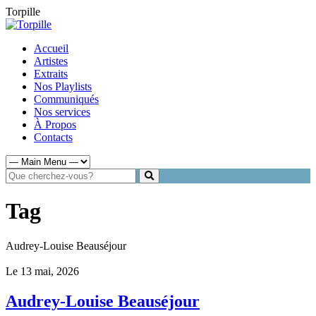
Torpille
Accueil
Artistes
Extraits
Nos Playlists
Communiqués
Nos services
À Propos
Contacts
Tag
Audrey-Louise Beauséjour
Le 13 mai, 2026
Audrey-Louise Beauséjour