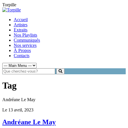
Torpille
Accueil
Artistes
Extraits
Nos Playlists
Communiqués
Nos services
À Propos
Contacts
Tag
Andréane Le May
Le 13 avril, 2023
Andréane Le May