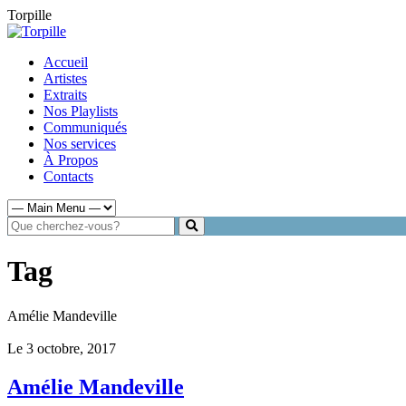
Torpille
Accueil
Artistes
Extraits
Nos Playlists
Communiqués
Nos services
À Propos
Contacts
Tag
Amélie Mandeville
Le 3 octobre, 2017
Amélie Mandeville